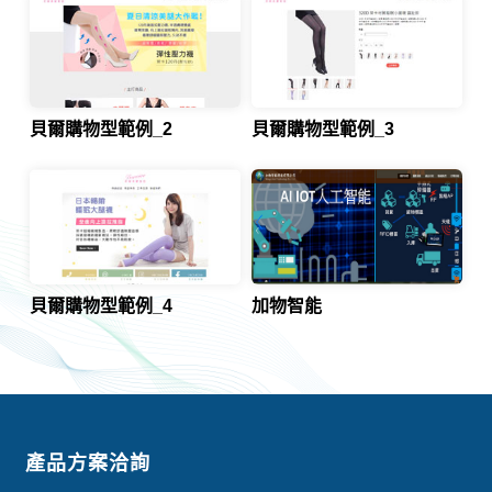
貝爾購物型範例_2
貝爾購物型範例_3
貝爾購物型範例_4
加物智能
貝爾網頁設計作品涵蓋各產業類型
產品方案洽詢
從基礎的套板模組網站、一頁式網站，進階的RW
D網頁設計-手機版網站、形象網站、購物網站、活