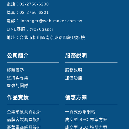
電話：
02-2756-6200
動網站、網路商店 、餐廳網站設計、公司網站設
傳真：02-2756-6201
計，到不同的客製化網頁製作、網路購物平台、購
物車系統以及最能創造獨特性的動態效果網站。
電郵：
linsanger@web-maker.com.tw
LINE客服：
@278gapcj
地址：台北市松山區南京東路四段1號8樓
公司簡介
服務說明
經驗優勢
服務說明
堅持與專業
加值功能
堅強的團隊
作品實績
優惠方案
企業形象網頁設計
一頁式形象網站
品牌客製網頁設計
成交型 SEO 標準方案
豪華電商網頁設計
成交型 SEO 進階方案