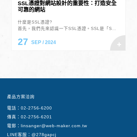
SSL憑證對網站設計的重要性：打造安全
可靠的網站
什麼是SSL憑證?
首先，我們先來認識一下SSL憑證。SSL是「Sec
ure Sockets Layer」的縮寫，中文叫做「安全通
27
訊協定」。簡單來說，SSL憑證就像是網站的身分
SEP / 2024
證，它可以證明你的網站不是假冒的，更重要的
是，它能夠加密你的網站和訪客之間傳輸的所有資
料，讓第三方無法輕易攔截或竄改數據，網站安裝
了SSL憑證後，網站的URL將從「http://」變為
「https://」，這個「S」代表「安全」（Secur
e），等於是網站的資訊安全有了更進一層的保
障。
產品方案洽詢
電話：
02-2756-6200
傳真：02-2756-6201
電郵：
linsanger@web-maker.com.tw
LINE客服：
@278gapcj