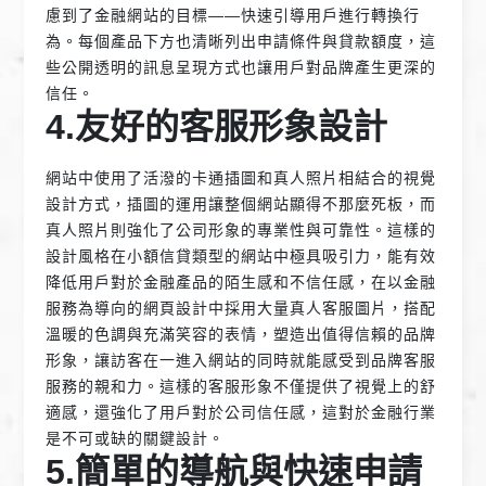
慮到了金融網站的目標——快速引導用戶進行轉換行
為。每個產品下方也清晰列出申請條件與貸款額度，這
些公開透明的訊息呈現方式也讓用戶對品牌產生更深的
信任。
4.友好的客服形象設計
網站中使用了活潑的卡通插圖和真人照片相結合的視覺
設計方式，插圖的運用讓整個網站顯得不那麼死板，而
真人照片則強化了公司形象的專業性與可靠性。這樣的
設計風格在小額信貸類型的網站中極具吸引力，能有效
降低用戶對於金融產品的陌生感和不信任感，在以金融
服務為導向的網頁設計中採用大量真人客服圖片，搭配
溫暖的色調與充滿笑容的表情，塑造出值得信賴的品牌
形象，讓訪客在一進入網站的同時就能感受到品牌客服
服務的親和力。這樣的客服形象不僅提供了視覺上的舒
適感，還強化了用戶對於公司信任感，這對於金融行業
是不可或缺的關鍵設計。
5.簡單的導航與快速申請